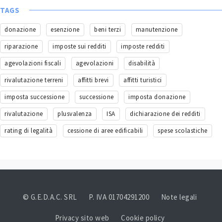
TAGS
donazione
esenzione
beni terzi
manutenzione
riparazione
imposte sui redditi
imposte redditi
agevolazioni fiscali
agevolazioni
disabilità
rivalutazione terreni
affitti brevi
affitti turistici
imposta successione
successione
imposta donazione
rivalutazione
plusvalenza
ISA
dichiarazione dei redditi
rating di legalità
cessione di aree edificabili
spese scolastiche
© G.E.D.A.C. SRL
P. IVA 01704291200
Note legali
Privacy sito web
Cookie policy