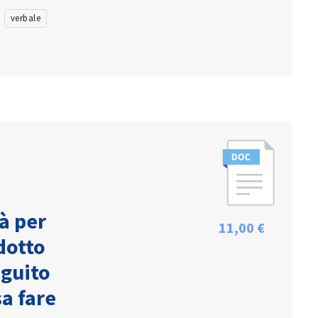
verbale
à per
11,00 €
idotto
eguito
sa fare