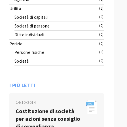
Utilità
(2)
Società di capitali
(0)
Società di persone
(2)
Ditte individuali
(0)
Perizie
(0)
Persone fisiche
(0)
Società
(0)
I PIÙ LETTI
24/10/2014
Costituzione di società
per azioni senza consiglio
di sorveglianza