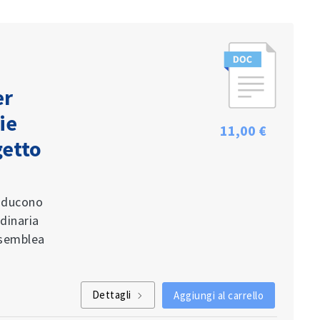
er
ie
11,00 €
getto
onducono
dinaria
assemblea
Dettagli
Aggiungi al carrello