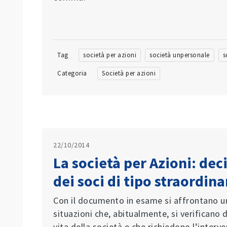
Tag
società per azioni
società unpersonale
s
Categoria
Società per azioni
22/10/2014
La società per Azioni: dec
dei soci di tipo straordina
Con il documento in esame si affrontano un
situazioni che, abitualmente, si verificano 
vita della società e che richiedono l’interv