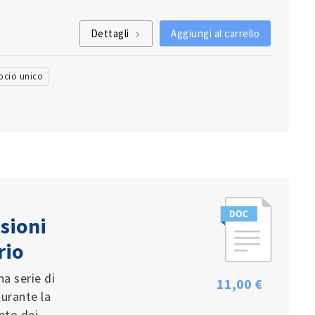
Dettagli
Aggiungi al carrello
ocio unico
isioni
rio
a serie di
11,00 €
durante la
ento dei