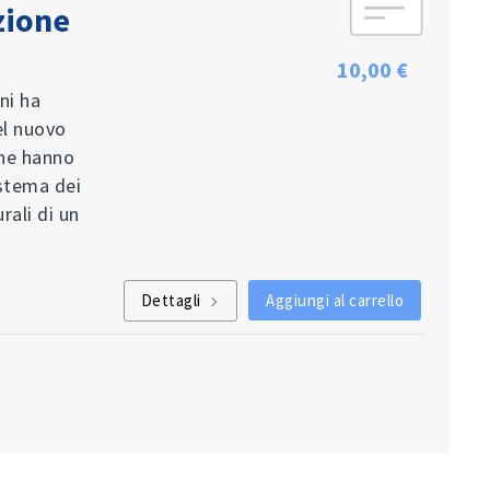
zione
10,00 €
ni ha
el nuovo
che hanno
istema dei
rali di un
Dettagli
Aggiungi al carrello