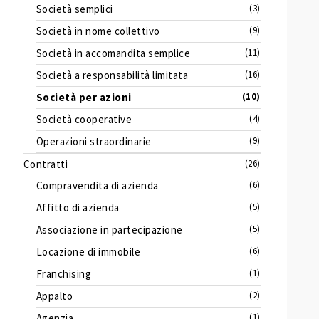
Società semplici
(3)
Società in nome collettivo
(9)
Società in accomandita semplice
(11)
Società a responsabilità limitata
(16)
Società per azioni
(10)
Società cooperative
(4)
Operazioni straordinarie
(9)
Contratti
(26)
Compravendita di azienda
(6)
Affitto di azienda
(5)
Associazione in partecipazione
(5)
Locazione di immobile
(6)
Franchising
(1)
Appalto
(2)
Agenzia
(1)