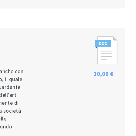
e
 anche con
10,00 €
, il quale
guardante
ell’art.
mente di
la società
lle
econdo