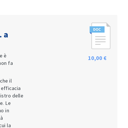
. a
e è
10,00 €
non fa
che il
 efficacia
istro delle
e. Le
o in
tà
ui la