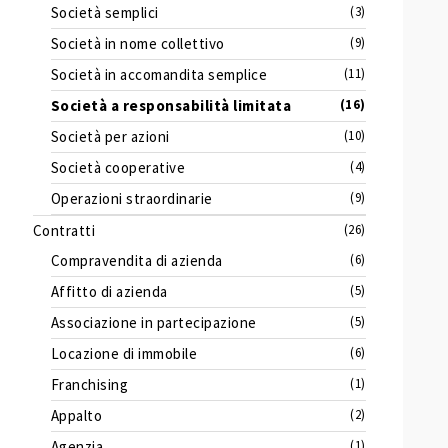
Società semplici
(3)
Società in nome collettivo
(9)
Società in accomandita semplice
(11)
Società a responsabilità limitata
(16)
Società per azioni
(10)
Società cooperative
(4)
Operazioni straordinarie
(9)
Contratti
(26)
Compravendita di azienda
(6)
Affitto di azienda
(5)
Associazione in partecipazione
(5)
Locazione di immobile
(6)
Franchising
(1)
Appalto
(2)
Agenzia
(1)