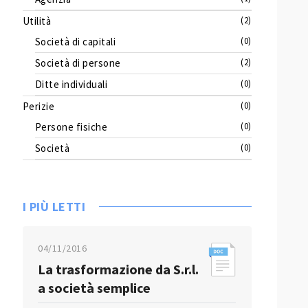
Utilità
(2)
Società di capitali
(0)
Società di persone
(2)
Ditte individuali
(0)
Perizie
(0)
Persone fisiche
(0)
Società
(0)
I PIÙ LETTI
04/11/2016
La trasformazione da S.r.l.
a società semplice