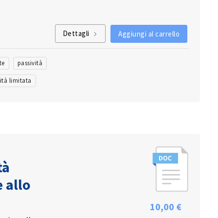
Dettagli
Aggiungi al carrello
te
passività
ità limitata
tà
 allo
10,00 €