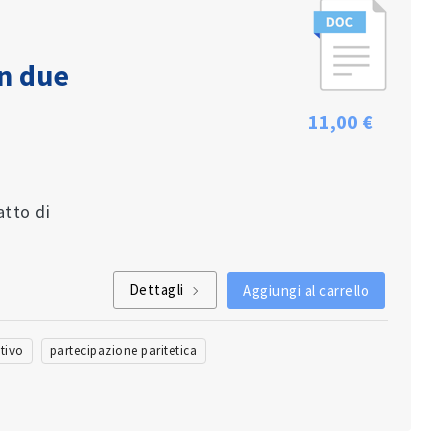
on due
11,00 €
a
atto di
Dettagli
Aggiungi al carrello
utivo
partecipazione paritetica