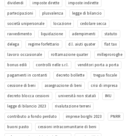
dividendi
imposte dirette
imposte indirette
partecipazioni
plusvalenza
legge di bilancio
società unipersonale
locazione
cedolare secca
ravvedimento
liquidazione
adempimenti
statuto
delega
regime forfettario
d.l. aiuti quater
flat tax
lavoro occasionale
rottamazione quater
milleproroghe
bonus edili
controlli nelle s.r.l.
venditori porta a porta
pagamenti in contanti
decreto bollette
tregua fiscale
cessione di beni
assegnazione di beni
crisi di impresa
decreto blocca cessioni
università non statali
IMU
legge di bilancio 2023
rivalutazione terreni
contributo a fondo perduto
imprese borghi 2023
PNRR
buoni pasto
cessioni intracomunitarie di beni