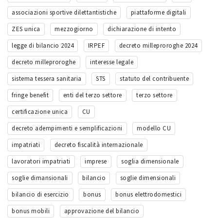
associazioni sportive dilettantistiche
piattaforme digitali
ZES unica
mezzogiorno
dichiarazione di intento
legge di bilancio 2024
IRPEF
decreto milleproroghe 2024
decreto milleproroghe
interesse legale
sistema tessera sanitaria
STS
statuto del contribuente
fringe benefit
enti del terzo settore
terzo settore
certificazione unica
CU
decreto adempimenti e semplificazioni
modello CU
impatriati
decreto fiscalità internazionale
lavoratori impatriati
imprese
soglia dimensionale
soglie dimansionali
bilancio
soglie dimensionali
bilancio di esercizio
bonus
bonus elettrodomestici
bonus mobili
approvazione del bilancio